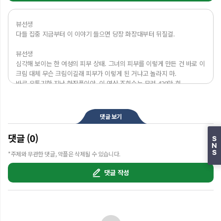
아! 그리고 평소 뷰티 안전이나

헬스 안전에 대해

궁금한게 있었던 친구들 댓글 남겨줘

뷰선생 

내가 #알잘딱깔센 알려줄게
다들 집중 지금부터 이 이야기 들으면 당장 화장대부터 뒤질걸.

뷰선생 

심각해 보이는 한 여성의 피부 상태. 그녀의 피부를 이렇게 만든 건 바로 이 
크림 대체 무슨 크림이길래 피부가 이렇게 된 거냐고 놀라지 마.

바로 유통기한 지난 화장품이야. 이 영상 조회수는 무려 420만 회.

사람들은 유통기한 지난 화장품이 이렇게나 위험한 건지 몰랐다며 경악 
중이야.

결국 병원을 찾은 그녀. 그녀에게 내려진 진단명은 박테리아 감염 의사들은 
댓글 보기
그녀에게 자칫 잘못하면 혈류까지 세균 감염이 될 수 있었다며 경고했다고 
해.

댓글 (0)
S
N
임숙희 피부과전문의 

S
*주제와 무관한 댓글, 악플은 삭제될 수 있습니다.
어 화장품에 다양한 성분들이 들어가지 않습니까?

그리고 대부분은 유기물들이거든요. 그러다 보니까 이제 그 사용 기한을 
댓글 작성
두는 이유는 이 성분들의 변성의 가능성을 염두에 두고

뷰선생 

남일 같다고? 아니 사실 이건 내 이야기이기도 해. 사실 내 홍조도 