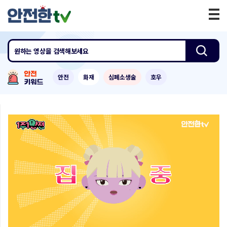
원하는 영상
을 검색해보세요
안전
화재
심폐소생술
호우
0:00
/
2:59