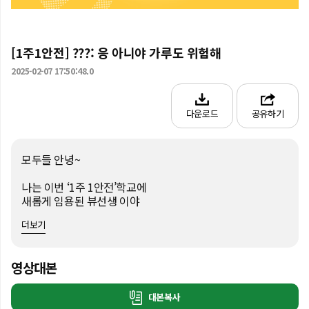
[1주1안전] ???: 응 아니야 가루도 위험해
2025-02-07 17:50:48.0
다운로드
공유하기
모두들 안녕~

나는 이번 ‘1주 1안전’학교에

새롭게 임용된 뷰선생 이야

더보기
자칭 피부미녀(?)였던

내 피부가 갑자기 뒤집어진 이유

영상대본
화장품 유통기한의 위험성에 대해

A부터 Z까지 차근차근 알려줄게

대본복사