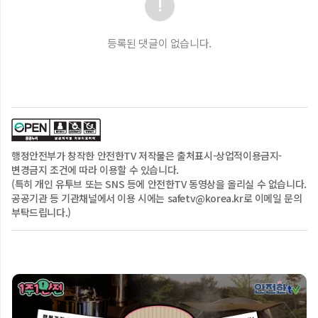
유통기한 지난 화장품을 써서 이렇게 된 거거든.

과거 나란 인간은 그냥 화장품 가게를 지나치는 법이 없었어.

어머 이거 품절템인데 여기 3개나 있네. 어마 이건 뭐야?

등록된 댓글이 없습니다.
한정판으로 나온 거야? 색깔 영롱한 거 봐 이건 당장 쟁여야 해.

화장품을 쟁이고 쟁이다 보니 화장품은 쌓여만 갔어.

그리고 몇 년 뒤 이게 여기 있었네. 몇 년 지난 건데 개봉 안 했으니까 
괜찮겠지 뭐 피부도 강하게 키워야 건강해져

뷰선생 

안 돼. 내 피부 너희들도 나처럼 되기 싫으면 지금 당장 파우치 꺼내서 
유통기한 확인해 봐.

행정안전부
가 창작한 안전한TV 저작물은
출처표시-상업적이용금지-
혹시 아무것도 안 적혀 있어? 해외 제품의 경우 포장지엔 제조 날짜나 
변경금지
조건에 따라 이용할 수 있습니다.
유통기한이 표기되어 있지만 제품에는 표기 안 된 경우가 있어.

(특히 개인 유투브 또는 SNS 등에 안전한TV 동영상을 올리실 수 없습니다.
이 경우에는 유통기한 계산기 사이트를 이용해야 하는데 내가 더보기란에 
공공기관 등 기관채널에서 이용 시에는 safetv@korea.kr로 이메일 문의
적어둘 테니 다들 확인해 봐.

부탁드립니다.)
그리고 하나 더 유통기한이 남았어도 사용 기한이 지났을 수도 있어.

사용 기한이란 개봉 후 제품을 안전하게 사용할 수 있는 기한을 말해 
[1주1안전] ???: 응 아니야 가루도 위험해
6m이면 6개월 안에, 12m이면 12개월 안에 쓰라는 거지.

그럼에도 불구하고 가루 네버다이 가루는 안 상해 이렇게 생각하는 
친구들도 있지.

내가 암만 이야기해도 못 믿을 것 같아서 전문가 선생님들에게 물어봤어.

식약처 담당자 
