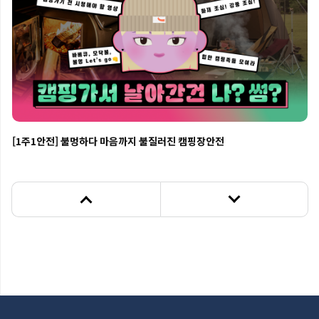
화장품의 사용 기한이란 화장품이 제조된 날부터 적절하게 보관된 
상태에서 제품이 고유의 특성을 간직한 채 소비자가 안정적으로 사용할 수 
있는 최소한의 기간을 말합니다.

따라서 화장품의 재형과는 관계없이 제품에 표시된 사용 기한 내에 
화장품을 사용하시어야 됩니다.

뷰선생 

유통기한 지난 화장품 잘못 사용해서 치료하는 데 비용도 많이 들겠죠.

임숙희 피부과전문의 

[1주1안전] 불멍하다 마음까지 불질러진 캠핑장안전
비용보다도 실제 이제 그런 상황에서 뭔가 뒤집어지고 나면 평상시에 내가 
썼을 때 문제가 없던 제품들에도 민감도가 생기는 경우가 꽤 많거든요.

그래서 이제는 제품을 선정을 할 때 굉장히 어려움을 겪는 분들도 많이 
계시고

뷰선생 

내 피부 어떡해 이젠 되돌릴 수 없는 거야?

임숙희 피부과전문의 

피부 장벽이 100% 회복되지 않고 그런 피부들은 사실 노화도 훨씬 더 
빨리 이렇게 나타날 수 있거든요.
