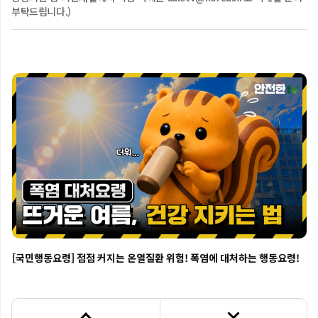
▶ 안전한TV 네이버TV  http://tv.naver.com/nema
부탁드립니다.)
[세이프티럼블] 더위를 물리치기 위해, 이것만은 꼭 기억해요!
[국민행동요령] 점점 커지는 온열질환 위험! 폭염에 대처하는 행동요령!