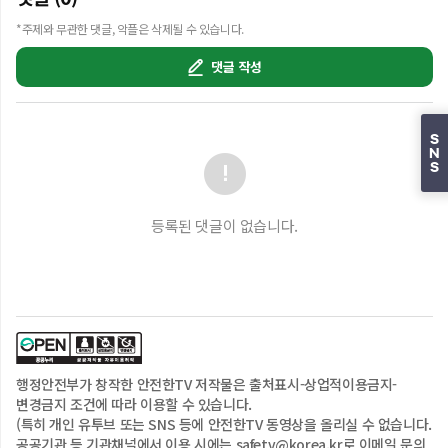
다행이가 전하는

‘어린이 약취·유인 예방수칙’을 영상으로 함께 배워보세요!

*주제와 무관한 댓글, 악플은 삭제될 수 있습니다.
어린이 약취·유인 예방수칙

댓글 작성
①밖으로 나갈 땐 꼭 보호자에게 누구랑, 어디로 가는지,

   언제 돌아올지 알리기

②등교나 하교할 땐, 사람이 많은 큰길로 다니기

S
③낯선 사람이 주는 음식이나 선물은 절대 받지 말기

N
④아는 어른이라도 보호자 허락 없이 따라가지 말기

S
⑤위험할 땐 큰소리로 주변에 도움을 요청하기

등록된 댓글이 없습니다.
위험은 예방할 수 있는 법!

작은 관심과 주의가 생활 속 안전을 만들어갑니다.

각종 재난안전사고에 대한 지식과 정보, 대처법이 알고 
싶다면? 

▶ 안전한TV 홈페이지 https://www.safetv.go.kr/

▶ 안전한TV 인스타그램  
행정안전부
가 창작한 안전한TV 저작물은
출처표시-상업적이용금지-
https://www.instagram.com/k_safetv

변경금지
조건에 따라 이용할 수 있습니다.
▶ 안전한TV 카카오TV 
(특히 개인 유투브 또는 SNS 등에 안전한TV 동영상을 올리실 수 없습니다.
http://tv.kakao.com/channel/342779

공공기관 등 기관채널에서 이용 시에는 safetv@korea.kr로 이메일 문의