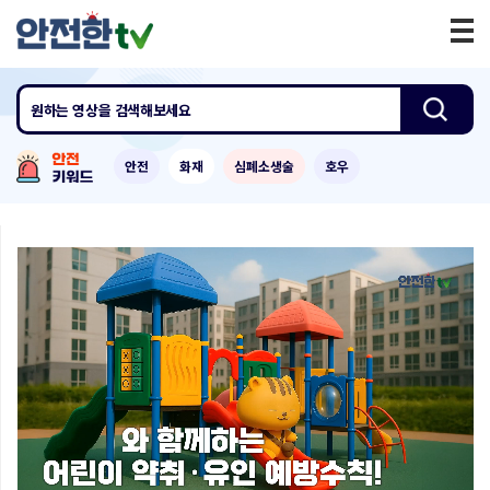
원하는 영상
을 검색해보세요
안전
화재
심폐소생술
호우
0:00
/
0:27