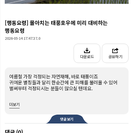
[행동요령] 몰아치는 태풍호우에 미리 대비하는
행동요령
2026-05-14 17:47:37.0
다운로드
공유하기
여름철 가장 걱정되는 자연재해, 바로 태풍이죠

귀여운 별칭들과 달리 한순간에 큰 피해를 불러올 수 있어

벌써부터 걱정되시는 분들이 많으실 텐데요.

하지만 미리 알고 대비하면

더보기
더 큰 사고와 피해를 충분히 막을 수 있습니다!

- 태풍 발생 전 꼭 알아야 할 준비사항

댓글 보기
- 태풍호우 발생 시 꼭 지켜야 할 행동요령

댓글 (0)