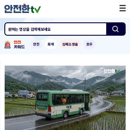
원하는 영상
을 검색해보세요
안전
화재
심폐소생술
호우
0:00
/
1:00