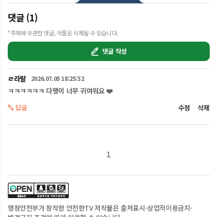
이 네 가지만은 끝까지 지켰습니다.

댓글 (1)
30초만 투자하면,

*주제와 무관한 댓글, 악플은 삭제될 수 있습니다.
평생 기억할 수 있는 지진 행동요령

댓글 작성
오늘도 다행이처럼 안전하게!

ㄹ라랄
2026.07.05 18:25:52
#지진행동요령 #국립재난안전연구원 #행정안전부 #다행이 
#지진생존기 #K직장인 #신입사원 #지진안전
ㅋㅋㅋㅋㅋㅋ 다행이 너무 귀여워요 ❤️
답글
수정
삭제
1
행정안전부
가 창작한 안전한TV 저작물은
출처표시-상업적이용금지-