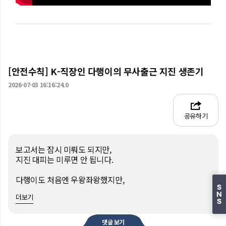
[안전수칙] K-직장인 다행이의 무사출근 지진 생존기
2026-07-03 16:16:24.0
공유하기
보고서는 잠시 미뤄도 되지만,

지진 대피는 미루면 안 됩니다.

다행이도 처음엔 우왕좌왕했지만,

머리 보호

S
N
더보기
계단 이용

S
안전한 공터로 대피

재난정보 확인

댓글 보기