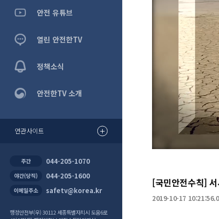
안전 유튜브
열린 안전한TV
정책소식
안전한TV 소개
0:00
/
6:2
연관사이트
044-205-1070
주간
044-205-1600
야간(당직)
[국민안전수칙] 서
safetv@korea.kr
이메일주소
2019-10-17 10:21:56.
행정안전부(우) 30112 세종특별자치시 도움6로