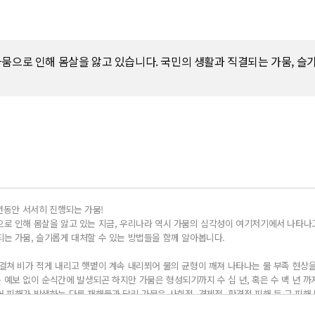
뭄으로 인해 몸살을 앓고 있습니다. 국민의 생활과 직결되는 가뭄, 슬
년동안 서서히 진행되는 가뭄!

로 인해 몸살을 앓고 있는 지금, 우리나라 역시 가뭄의 심각성이 여기저기에서 나타나고
는 가뭄, 슬기롭게 대처할 수 있는 방법들을 함께 알아봅니다.

걸쳐 비가 적게 내리고 햇볕이 계속 내리쬐어 물의 균형이 깨져 나타나는 물 부족 현상을
예보 없이 순식간에 발생되곤 하지만 가뭄은 형성되기까지 수 십 년, 혹은 수 백 년 까지
 피해가 발생하는 다른 재해들과 달리 가뭄은 사회적, 경제적, 환경적 피해 등 그 피해
면 환경적으로는 산불위험이 증가하며 강이나 저수지 수위가 낮아지고 야생동물이나 어종