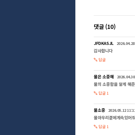
또한, 공기, 수질,
가뭄의 피해를 보다 
농산물 생산이 어렵게
확대됩니다. 

댓글 (10)
무엇보다 생명 및 생
이렇듯 가뭄의 심각성
JFDKASJL
2026.04.28
'OECD, 2050 
감사합니다
이용가능한 물이 전체
따라서 실질적인 대응
답글
정부 및 지자체에서는
관리체계를 지속하고 
또한 가뭄 예, 경보
물은 소중해
2026.04.30
물의 소중함을 알게 해준
2025년이 되면 세
답글 1
일상에서 낭비되는 물
가정에서 실천할 수 
우선, 집안 곳곳 낭
물소중
2026.05.12 11:1
양치질할 때는 양치
물아우리곁에계속있어줘!
또한 변기에는 물을 
의류 세탁을 할 때에
답글 1
설거지 할 때에는 식