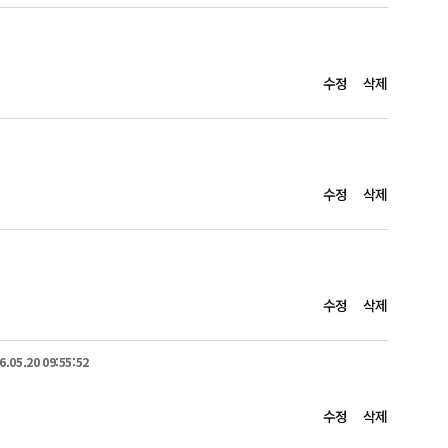
량의 물을 받아서 사용합니다.

수정
삭제
우물 등 용수원을 개발합니다.

수정
삭제
로 어마어마한 양의 물을 절약할 수 있겠죠?

습관화 역시 중요합니다.

수정
삭제
6.05.20 09:55:52
수정
삭제