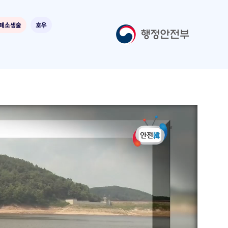
폐소생술
호우