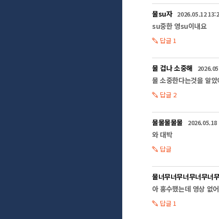
물을 절약할 수 있는
정원이나 꽃밭에는 
물su자
2026.05.12 13:
도심에서와 달리 가뭄
su중한 영su이내요
논, 밭 작물 재배 
용배수로 청소나 수초
답글 1
용수가 확보된 논부터
또한 배수로에 흘러나
물 겁나 소중해
2026.05
첫 번째, 양치질할 땐
물 소중한다는것을 알았
두 번째, 비누칠할 
답글 2
세 번째, 설거지 할 
네 번째, 빨래는 한 
마지막으로 정원이나
물물물물물
2026.05.18 
이렇게 1년간만 실천
와 대박
가뭄에 대비해서 수원
답글
더 이상 실천하는 것
물너무너무너무너무너
아 홍수했는데 영상 없
답글 1