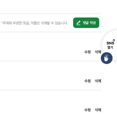
농수산물 가격 상승 등으로 이어져 그 피해 범위가 일반 국민들로 
댓글 작성
*주제와 무관한 댓글, 악플은 삭제될 수 있습니다.
됩니다.

느낄 수 없는 것이 현실인데요.

S
N
S
 8분의 1에 불과하기 때문입니다.

열기
수정
삭제
 '가뭄재해위험지구'로 정해 수자원 확보방안을 먼저 마련하는 등의 
 마련하고 있습니다.

 개개인의 노력 역시 중요한데요.

수정
삭제
로 줄입니다.



수정
삭제
통에 물을 받아서 세척하면 많은 물을 아낄 수 있습니다.
