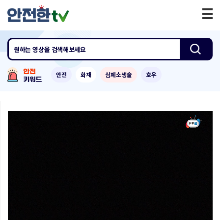
원하는 영상
을 검색해보세요
안전
화재
심폐소생술
호우
0:00
/
1:55