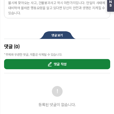
N
불시에 찾아오는 사고, 건물붕괴사고 역시 마찬가지입니다. 만일의 사태에 
S
대비하여 올바른 행동요령을 알고 있다면 당신의 안전과 생명은 지켜질 수 
있습니다.

건물 붕괴 사고, 이렇게 행동합니다.

건물 붕괴사고가 발생하면 당황하지 말고 먼저 주변을 살펴 대피로를 
찾습니다.

댓글 보기
엘리베이터나 계단 등의 강한벽체, 건물 안 큰 기둥 옆의 안전한 곳으로 
임시대피합니다.

댓글 (0)
대피할 때에는 가방 등으로 머리와 얼굴을 보호하고, 입과 코는 옷이나 
천으로 가려 먼지 흡입을 최소화합니다. 

*주제와 무관한 댓글, 악플은 삭제될 수 있습니다.
만일 붕괴된 건물 내에 같히게 된 경우 불필요하게 체력을 소모하지 말고 
주위를 밝힐 수 있는 것으로 시야를 확보하고 벽이나 파이프 등을 
댓글 작성
규칙적으로 두드려 자신의 위치를 알림으로 구조를 요청하거나 휴대전화로 
119에 신고합니다. 

휴대전화는 전원을 켜 두되 배터리 절약을 위해 일정주기로 꺼두고 2차 
붕괴나 낙하물에 대비하여 테이블 밑이나 창문이 없는 단단한 벽체 모서리, 
기둥 밑에서 기다립니다.

건물 밖에 있을 경우에는 가방이나 손으로 머리를 보호하며, 건물과 거리를 
두고 운동장이나 공원 등 넓은 공간으로 대피합니다.

등록된 댓글이 없습니다.
예고 없이 찾아오는 건물 붕괴사고, 올바른 대처가 우리의 생명과 안전을 
보호합니다. 