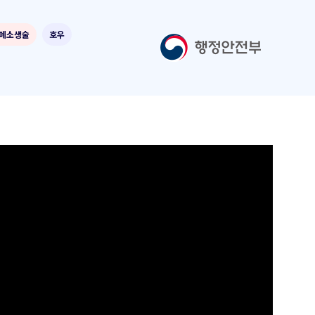
폐소생술
호우