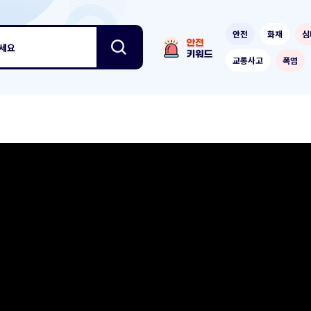
안전
화재
심
보세요
교통사고
폭염