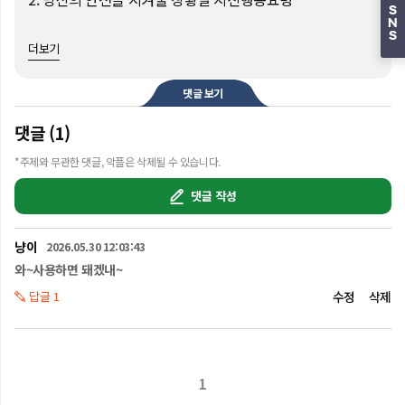
S
N
국립재난안전연구원에서 알려주는 생존 꿀팁, 바로 
S
더보기
시청하세요!

※ 이 영상은 AI로 제작되었습니다.

댓글 보기
#지진#장주기지진동#초고층#지진행동요령#도시생존#
다행이#부리부리
댓글 (1)
*주제와 무관한 댓글, 악플은 삭제될 수 있습니다.
댓글 작성
냥이
2026.05.30 12:03:43
와~사용하면 돼겠내~
답글 1
수정
삭제
1