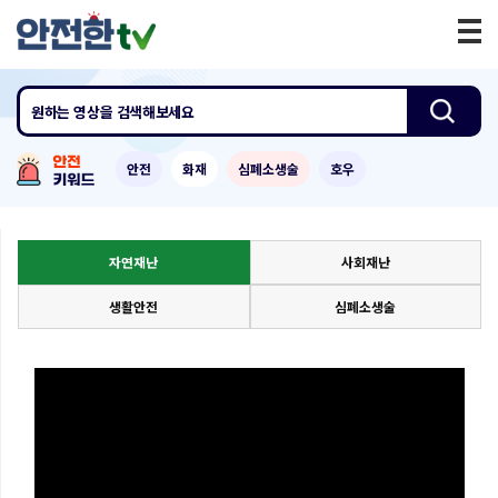
원하는 영상
을 검색해보세요
안전
화재
심폐소생술
호우
자연재난
사회재난
생활안전
심폐소생술