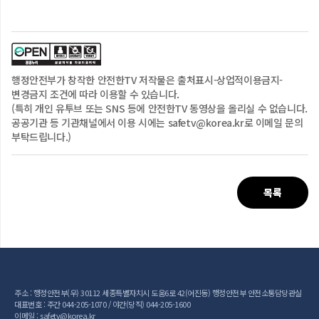
▶ 안전한TV 홈페이지 https://www.safetv.go.kr/

▶ 안전한TV인스타그램 
https://www.instagram.com/k_safetv/

▶ 안전한TV 네이버TV  http://tv.naver.com/nema
행정안전부
가 창작한 안전한TV 저작물은
출처표시-상업적이용금지-
변경금지
조건에 따라 이용할 수 있습니다.
(특히 개인 유투브 또는 SNS 등에 안전한TV 동영상을 올리실 수 없습니다.
공공기관 등 기관채널에서 이용 시에는 safetv@korea.kr로 이메일 문의
부탁드립니다.)
목록
주소 : 행정안전부(우) 30112 세종특별자치시 도움6로 42(어진동) 행정안전부 안전소통담당관실
대표번호 : 주간 044-205-1070 / 야간(당직) 044-205-1600
이메일 : safetv@korea.kr