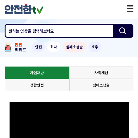
원하는 영상
을 검색해보세요
안전
화재
심폐소생술
호우
자연재난
사회재난
생활안전
심폐소생술