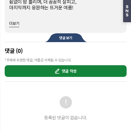
쉼없이 땀 흘리며, 더 꼼꼼히 살피고,

마지막까지 응원하는 뜨거운 여름!

S
N
S
뜨거운 여름은 위험할 수 있어요!

더보기
온열질환을 예방하는 6대 행동요령

수분 섭취

댓글 보기
최소 노출

외출 자제

댓글 (0)
그늘에서 휴식

날씨 확인

*주제와 무관한 댓글, 악플은 삭제될 수 있습니다.
안전 살피기

댓글 작성
여름, 시원하고 안전하게 보내세요~!

#아일릿 #ILLIT #폭염 #더위 

#온열질환 #여름 #동아오츠카

#캠페인 #행정안전부 #안전한TV

_____________________________________________
등록된 댓글이 없습니다.
_________

각종 재난안전사고에 대한 지식과 정보, 대처법이 알고 
싶다면? 
