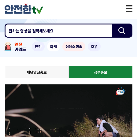
원하는 영상
을 검색해보세요
안전
화재
심폐소생술
호우
재난안전홍보
정부홍보