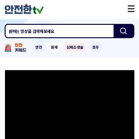
원하는 영상
을 검색해보세요
안전
화재
심폐소생술
호우
0:00
/
9:14