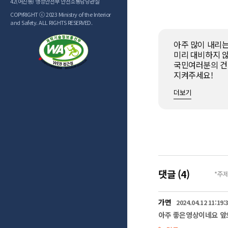
42(어진동) 행정안전부 안전소통담당관실
COPYRIGHT ⓒ 2023 Ministry of the Interior
and Safety. ALL RIGHTS RESERVED.
아주 많이 내리는
미리 대비하지 않
국민여러분의 건강
지켜주세요!

더보기
대설 안전수칙 하
외출 중 안전, 이
대설이 예보된 날
부득이하게 외출할
산행, 자전거 이
눈이 많이 올 때
저체온증의 주원인
눈에 젖을 경우,
댓글 (4)
*주
대설 안전수칙 둘!
차량고립 사고, 
가면
2024.04.12 11:19:
대설이 예보된 날
아주 좋은영상이네요 
차량을 운행해야 
방한용품과 눈 피