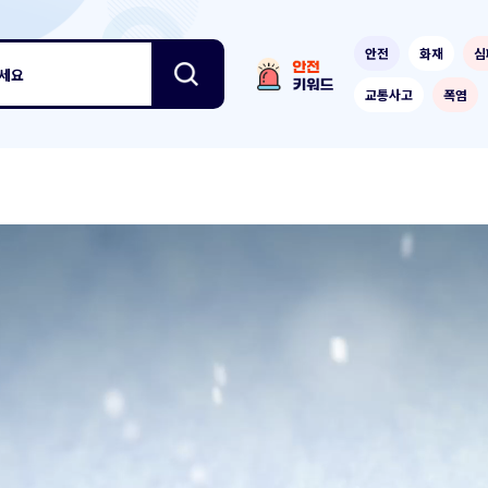
안전
화재
심
보세요
교통사고
폭염