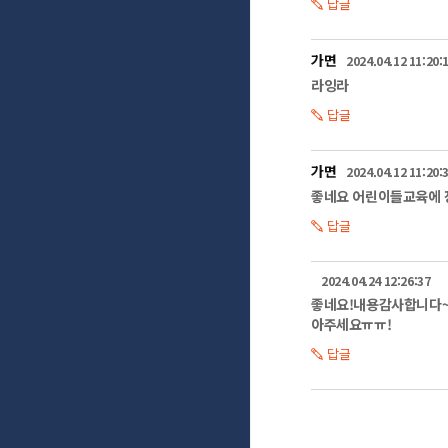
답글
운행 중 눈이 내
위험지역이나 도
안전거리를 두고 
가면
2024.04.12 11:20:
예기치 않게 차량
라잉라
차량에서 대기하세
답글
부득이하게 벗어나
둡니다.

가면
2024.04.12 11:20:
대설 안전수칙 셋!
좋네요 어린이들교육에
적설로 인한 붕괴
눈송이는 무게가 
답글
건물이 무너질 정
대설로 인한 사고
붕괴위험시설물 
2024.04.24 12:26:37
특히, 농어촌은 
좋네요!내용감사합니다~
꼭 점검해야 합니다
아주세요ㅠㅠ!
노후가옥이나 비
답글
옥상에 내린 눈을
또한, 제설 시엔 
항상 예고 없이 
국민여러분의 건