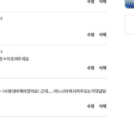
수정
삭제
리면 내비게이션과 도로전광판을 통해 
로 통제현황 정보를 확인하면서, 평소보다 
서행합니다.

10
에 고립됐을 경우, 침착하게 구조요청을 한 뒤 
요.

수정
삭제
야 할 경우 차량에 연락처를 두고 열쇠를 꽂아 
32


 장ㅎ이모여주세요
사고, 이렇게 대비하세요!

느껴지지 않을 정도로 가볍지만, 눈이 쌓이면 
수정
삭제
도로 무거워집니다.

 예방을 위해 거주지역의 눈사태나 
등 재해위험요소를 사전에 파악합니다.

대설 피해가 생업에 직결되는 만큼 사전에 시설물을 
~!사용대비해야겠어요! 근데....어느나라에서자주오는지댓글달
.

닐하우스처럼 쌓인 눈에 약한 구조물은 지붕과 
수정
삭제
 수시로 치웁니다. 

반드시! 안전줄, 안전모, 안전화 등을 착용합니다.

찾아오는 대설!

강하고 안전한 겨울을 위해 필수 행동수칙 반드시 