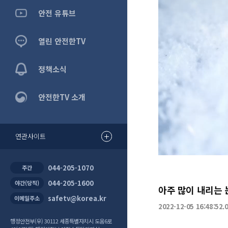
안전 유튜브
열린 안전한TV
정책소식
안전한TV 소개
0:00
/
2:4
연관사이트
044-205-1070
주간
044-205-1600
야간(당직)
아주 많이 내리는 
safetv@korea.kr
이메일주소
2022-12-05 16:48:52.
행정안전부(우) 30112 세종특별자치시 도움6로