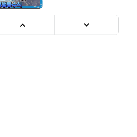
보호자가 알아야 할 어르신 대설, 한파
피해 예방 및 대처
대설, 태풍·호우 시 고속도로 안전운전
수칙
대설 발생 시 국민 행동 요령(스팟)
[안전송] 겨울 눈길 안전송