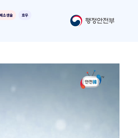
폐소생술
호우
보호자가 알아야 할 어르신 대설, 한파
피해 예방 및 대처
대설, 태풍·호우 시 고속도로 안전운전
수칙