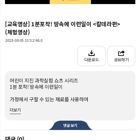
[교육영상] 1분포착! 땅속에 이런일이 <칼데라편>
(체험영상)
2025-08-05 15:52:46.0
다운로드
공유하기
어린이 지진 과학실험 쇼츠 시리즈

1분 포착! 땅속에 이런일이

가정에서 구할 수 있는 재료를 사용하여

시간·장소·비용에 구애받지 않고,

더보기
누구나 쉽게 체험할 수 있습니다!

여름 방학을 맞이하여 다들

댓글 보기
집에서 직접 체험해보는거 어떠세요~?

댓글 (0)