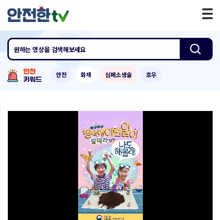
원하는 영상
을 검색해보세요
안전
화재
심폐소생술
호우
0:00
/
0:57