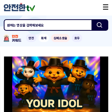
원하는 영상
을 검색해보세요
안전
화재
심폐소생술
호우
0:00
/
1:33