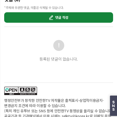
손은 머리!

*주제와 무관한 댓글, 악플은 삭제될 수 있습니다.
입은 쉿쉿!

눈은 앞을!

댓글 작성
귀는 쫑긋!

발은 차례차례

우리 아이들이 즐겁게 따라 부르며 자연스럽게 안전 습관을 
익힐 수 있도록 만든 교육 콘텐츠로,

가정, 유치원, 어린이집, 학교에서 다 함께 활용해 주세요.

등록된 댓글이 없습니다.
#사자보이즈 #saja boys #유어아이돌 #your idol #케데헌 
#케데몬 #kpop demon hunters #지진 #earthquake

_____________________________________________
_________

각종 재난안전사고에 대한 지식과 정보, 대처법이 알고 
싶다면? 

행정안전부
가 창작한 안전한TV 저작물은
출처표시-상업적이용금지-
▶ 안전한TV 홈페이지 https://www.safetv.go.kr/

S
변경금지
조건에 따라 이용할 수 있습니다.
▶ 안전한TV인스타그램  
N
S
(특히 개인 유투브 또는 SNS 등에 안전한TV 동영상을 올리실 수 없습니다.
https://www.instagram.com/k_safetv

공공기관 등 기관채널에서 이용 시에는 safetv@korea.kr로 이메일 문의