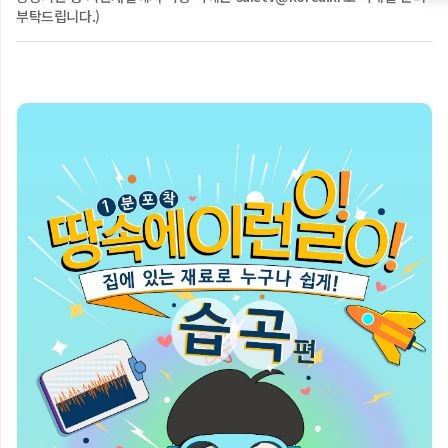
▶ 안전한TV 카카오TV 
부탁드립니다.)
http://tv.kakao.com/channel/342779

▶ 안전한TV 네이버TV  http://tv.naver.com/nema
[교육영상] 장주기 지진 헌터스: 고층의 분노, 장주기의 습격! feat.
클로바더빙