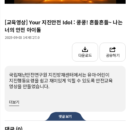
[교육영상] Your 지진안전 Idol : 쿵쿵! 흔들흔들~ 나는
너의 안전 아이돌
2025-09-03 14:45:27.0
다운로드
공유하기
국립재난안전연구원 지진방재센터에서는 유아·어린이 
지진행동요령을 쉽고 재미있게 익힐 수 있도록 안전교육 
영상을 만들었습니다.

“쿵쿵! 흔들흔들! 똑똑하게 몸을 써! 자 따라 해봐!”

더보기
유어아이돌 패러디 애니메이션 버전으로 즐겁게 배우는 지진 
안전 동요!

댓글 보기
강아지, 카피바라, 고양이, 토끼, 햄스터 친구들과 함께 
지진이 발생했을 때 어떻게 대피해야 하는지 따라 해보세요.

댓글 (0)