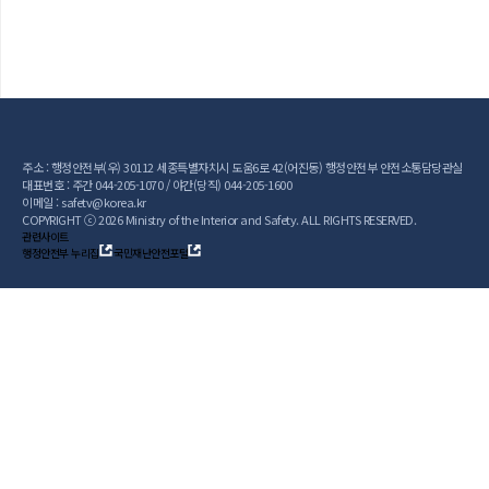
주소 : 행정안전부(우) 30112 세종특별자치시 도움6로 42(어진동) 행정안전부 안전소통담당관실
[빨간토마토] 상상극장 l 도끼 든 산신령님이 화가 좀 나신 것 같다 (산불
대표번호 : 주간 044-205-1070 / 야간(당직) 044-205-1600
편)
이메일 : safetv@korea.kr
COPYRIGHT ⓒ 2026 Ministry of the Interior and Safety. ALL RIGHTS RESERVED.
관련사이트
행정안전부 누리집
국민재난안전포털