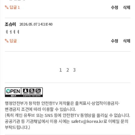
끊지 않아야 합니다.

답글 1
수정
삭제
만약 초기 진화가 가능한 작은 불이라면 외투나 흙을 덮거나 두드려 주면 
산소가 차단 돼서 진화할 수 있는데요.

하지만, 불길이 번진다면 스스로 진압하려 하지 말고 산불이 난 자리에서 
조슈미
2026.05.07 14:18:40
즉시 벗어나야 합니다.

ㅕㅓㅕㅕ
불은 위로 타올라가기 때문에 산불이 발생한 장소보다 낮은 지대로 
내려가야 하며 이때 산불은 바람이 불어가는 쪽으로 확산하므로 바람의 
답글
수정
삭제
방향을 보고 최대한 신속하게 산불의 진행경로에서 벗어나도록 합니다.

만일 시간이 부족해 대피하지 못한 경우, 119에 자신의 고립사실을 신고한 
후에 낙엽이나 나뭇가지 등 불이 옮겨 붙을 만한 것들을 제거하고 낮은 
자세로 엎드려 구조를 기다립니다.

1
2
3
다음은 주택가로 산불이 확산될 경우 행동수칙을 알아보겠습니다.

날아온 불씨가 옮겨 붙지 않도록 집이나 창고 주위에 물을 지속해서 
뿌려주며 출입문과 창문을 닫고 가연물질은 모두 제거합니다.

만약, 주민대피령이 발령되면 논, 밭, 학교, 공터, 마을 회관 등 산불의 
확산범위를 고려하여 안전한 장소로 대피하고, 이 때 혹시라도 대피하지 
행정안전부
가 창작한 안전한TV 저작물은
출처표시-상업적이용금지-
않은 이웃이 있는지 확인하고, 위험상황을 알려준 뒤, 함께 대피합니다.

변경금지
조건에 따라 이용할 수 있습니다.
안전한 장소로 대피했다면 재난방송 등 산불상황을 알리는 정보를 
(특히 개인 유투브 또는 SNS 등에 안전한TV 동영상을 올리실 수 없습니다.
지속해서 청취하며 사태를 예의 주시해야 합니다.

공공기관 등 기관채널에서 이용 시에는 safetv@korea.kr로 이메일 문의
산불 예방 및 행동요령
부탁드립니다.)
산불은 무엇보다 예방이 최선입니다.
