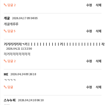
산불이 급격히 늘어나는 추세입니다.

답글 2
수정
삭제
산림 인접 건물에서 화재가 발생하면 불씨가 대형 산불로 확산하기 쉬어서 
더욱 세심한 주의가 필요합니다.

그 뿐만 아니라 산불 발생에 있어 농가에서 사용하는 화목 보일러가 원인이 
개굴
2026.04.17 09:04:05
되는 경우가 많은데요.

개굴개루루
연통에서 나온 불티가 바람에 날려 자칫 산으로 옮겨 붙을 수 있으므로 
재를 완전히 연소시키고 잔불이 남아 있지 않은지 확인하는 것이 
답글 5
수정
삭제
중요합니다.

순간의 안일함과 부주의로 발생하는 산불, 과실로 인해 산불을 낼 경우, 
기기기기기긱ㄱ기ㅣㅣㅣㅣㅣㅣㅣㅣㅣㅣㅣ기ㅣㅣㅣㅣㅣㅣㅣㅣㅣㅣㅣㅣㅣ긱
실화자에게 3년 이하의 징역이나 3000 만원 이하의 벌금이 부과됩니다.

2026.04.21 11:32:00
산불로 훼손 된 산림이 복원되려면 적어도 40년에서 100년 가까운 시간이 
소요되며 막대한 노력과 비용이 듭니다.

걱거걱걱걱걱걱걱걱
따라서 모두의 산불예방 노력이 그 무엇보다 중요한데요.

답글 2
수정
삭제
함께 지킬 수 있는 산불 예방 수칙에는 어떤 것들이 있을까요?

먼저, 산불을 예방하기 위해 가장 중요한 것은 산불의 직접적인 발생 
ME
2026.04.24 09:26:18
요인을 차단하는 것!

ㄱㄱㄱㄱ
입산할 때에는 라이터, 담배 등의 인화성 물질을 소지하지 않아야 합니다.

또한, 산불 발생 위험이 높아 입산이 통제된 지역에는 들어가지 않으며, 
답글
수정
삭제
지정된 장소가 아닌 곳에서는 절대로 취사나 야영은 물론, 모닥불을 피우지 
않습니다.

스누누피
2026.04.24 10:06:10
만약, 취사가 허용된 구간이라고 해도 화기를 사용할 경우에 간이 소화 