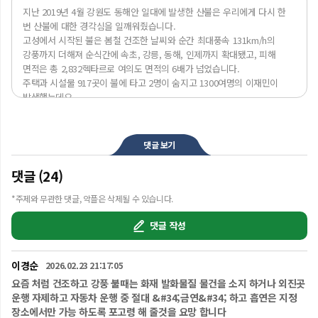
지난 2019년 4월 강원도 동해안 일대에 발생한 산불은 우리에게 다시 한 
번 산불에 대한 경각심을 일깨워줬습니다.

고성에서 시작된 불은 봄철 건조한 날씨와 순간 최대풍속 131km/h의 
강풍까지 더해져 순식간에 속초, 강릉, 동해, 인제까지 확대됐고, 피해 
면적은 총 2,832헥타르로 여의도 면적의 6배가 넘었습니다.

주택과 시설물 917곳이 불에 타고 2명이 숨지고 1300여명의 이재민이 
발생했는데요.

한 번 발생하면 대형 재난으로 이어지기 쉬운 산불.

자연을 보호하고 삶의 터전을 지키기 위한 산불 예방법과 산불 대처 방법에 
대해 알아보겠습니다.

댓글 보기
산림청 통계에 따르면 우리나라는 최근 10년간 해마다 평균 430건의 
댓글 (24)
산불이 발생하여 약 839ha의 산림이 소실되었으며 발생 건수가 좀처럼 
줄지 않고 있습니다. 

*주제와 무관한 댓글, 악플은 삭제될 수 있습니다.
산불이 발생하는 주요 원인은 사소한 부주의에서 시작되는 경우가 
대부분인데요.

댓글 작성
즉, 산불은 자연재해가 아닌 사람에 의한 '인재' 입니다.

가장 큰 원인은 입산자의 실화이며 논,밭두렁 태우기나 쓰레기 소각 등이 
이경순
2026.02.23 21:17:05
산불의 주요 원인으로 꼽힙니다.

여기에 계절적으로 건조한 날씨까지 더해지면서 그 피해는 걷잡을 수 없이 
요즘 처럼 건조하고 강풍 불때는 화재 발화물질 물건을 소지 하거나 외진곳
확대될 가능성이 높아지는데요.

운행 자제하고 자동차 운행 중 절대 &#34;금연&#34; 하고 흡연은 지정
최근에는 펜션, 음식점, 휴양시설이 산속에 확산하면서 건축물 화재의 의한 
장소에서만 가능 하도록 포고령 해 줄것을 요망 합니다