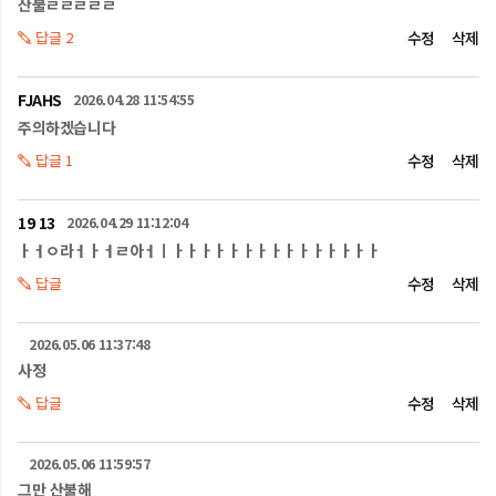
장비를 갖추고 불을 피우고 난 후엔 잔불 제거를 확실히 해야 합니다.

산불ㄹㄹㄹㄹㄹ
산림과 인접된 곳에서 불이 제대로 꺼지지 않은 담배꽁초를 버리면 산불로 
답글 2
수정
삭제
이어져 재산과 인명 피해까지 발생시킬 수 있으므로 흡연 및 담배꽁초 
무단투기는 절대 금물입니다.

농촌에서는 봄철이면 잡초를 없애고 병충해를 방지하고자 논과 밭 
FJAHS
2026.04.28 11:54:55
태우기가 예삿일인데요.

주의하겠습니다
최근 농촌진흥청 조사 결과, 논두렁과 밭두렁에는 해충보다 유익한 
벌레들이 더 많이 살고 있어 소각작업을 하지 않는 것이 좋다는 보고가 
답글 1
수정
삭제
있는데요.

산림과 인접한 지역의 농가에서는 논두렁 밭두렁 소각 작업을 삼가거나 
19 13
부득이하게 소각 작업을 해야 한다면 사전에 지자체나 소방서 등 
2026.04.29 11:12:04
관계기관에 신고한 뒤 주변에 소화기기를 미리 갖춥니다.

ㅏㅓㅇ라ㅓㅏㅓㄹ아ㅓㅣㅏㅏㅏㅏㅏㅏㅏㅏㅏㅏㅏㅏㅏㅏㅏ
또한, 소각 작업 후엔 잔불이 남아있지는 않은지 세심하게 살펴봐야 
답글
수정
삭제
합니다.

이 과정에서 자칫 불씨가 날아가 인근 산으로 옮겨 붙어 산불로 번질 수 
있습니다.

2026.05.06 11:37:48
이번엔 산불 발생시 행동 수칙에 대해 알아보겠습니다.

사정
만약, 순간의 실수로 화재가 발생하거나 산행 중 산불을 목격했다면 그 
답글
수정
삭제
즉시 소방서나 경찰서, 산림청 등에 화재발생 신고를 해야 합니다.

이때, 산불이 난 지역을 정확히 설명하는 것이 중요한데요.

2026.05.06 11:59:57
현재 내가 있는 위치를 알리고, 내가 서 있는 방향이 어느 지역을 향하고 
있는지 설명한 뒤, 사고 접수 기관에서 확인이 됐다고 할 때까지 전화를 
그만 산불해