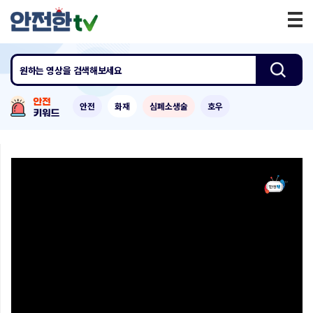
원하는 영상
을 검색해보세요
안전
화재
심폐소생술
호우
0:00
/
4:38