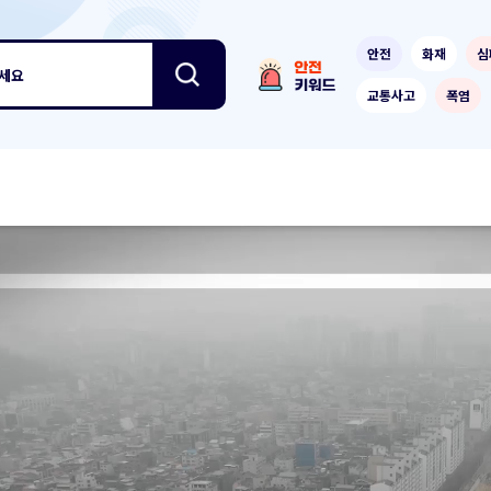
안전
화재
심
보세요
교통사고
폭염