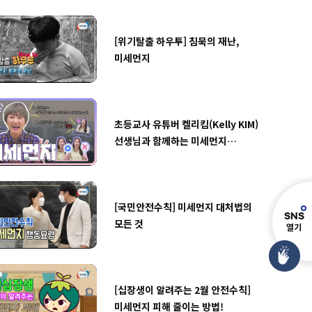
[위기탈출 하우투] 침묵의 재난,
미세먼지
초등교사 유튜버 켈리킴(Kelly KIM)
선생님과 함께하는 미세먼지
안전교육ㅣ3월 3주차 주간
학교안전통신문
[국민안전수칙] 미세먼지 대처법의
S
N
S
모든 것
열기
[십장생이 알려주는 2월 안전수칙]
미세먼지 피해 줄이는 방법!