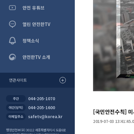
안전 유튜브
열린 안전한TV
정책소식
안전한TV 소개
0:00
/
8:5
연관사이트
044-205-1070
주간
044-205-1600
야간(당직)
[국민안전수칙] 미
safetv@korea.kr
이메일주소
2019-07-03 13:41:45.
행정안전부(우) 30112 세종특별자치시 도움6로