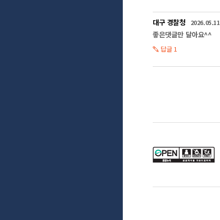
좋습니다.

그 의미로 대중교통을
미세먼지 발생을 줄이
대구 경찰청
2026.05.11
자제합니다.

좋은댓글만 달아요^^
답글 1
집안이 실외보다 미
집안에서 발생한 미
먼저 가정과 실내에서
고농도 미세먼지 발생
들어올 수 있기 때문
그러나 집 안에서도 
것은 좋지 않습니다.

미세먼지가 심한 날
환기는 대기가 정체된
방문을 동시에 열어 
이상씩 하루 총3회 
그리고 실내 물걸레질
물청소를 할 때는 분
닦아주는 것이 미세먼
또한 호흡기가 건조해
환경이 되므로

가습기나 젖은 수건 
진공청소기 사용 시에