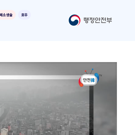
폐소생술
호우
[빨간토마토] 미세먼지 극복하는 방법
[안전의 품격] 침묵의 살인자,
미세먼지로부터 우리의 건강을 지키는
방법