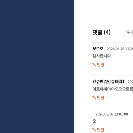
먼지를 초미세먼지로 
미세먼지는 자동차,
이산화황 등 그 발생 
그 중 중국 등 외부
우리나라로 날아오지만
댓글 (4)
*주
되고 있으며 그 나머
미세먼지 농도가 높아
또한 건강에 치명적인
오주호
2026.04.28 11:4
미세먼지는 심혈관계 
감사합니다
등을 유발할 수 있고
최근 혈관 속까지 침
답글
미세먼지!

미세먼지로부터 보호할
노약자와 호흡기 질환
만쥬만쥬만쥬데리1
202
여르야야야야으으으르
이에 정부는 고농도
답글 1
대기질을 개선하고 
발령하는데요.

해당 조치가 발령되면
2026.05.06 12:01:00
제한하고 사업장이나
오
또한 공공기관 임직원
일반 시민들 역시 차
답글